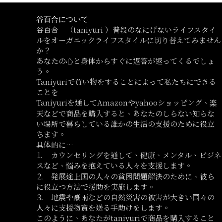
谷百合について
谷百合 （taniyuri ）普段のなにげないライフスタイ
ルをオーガニックライフスタイルに切り替えてみません
か？
あなたの心と身体からすぐに返答が返ってくるでしょ
う。
Taniyuriで買い物をすることによって私たちにできる
ことを
Taniyuriを通してAmazonやyahooショッピング、楽
天などで商品を購入すると、あなたのしらない知らな
い場所で暮らしている誰かの生活の支援のために役立
ちます。
具体的に…
⒈ カウンセリングを通して、健康、メンタル、ビジネ
スなど、悩みを抱えている人々を支援します。
⒉ 発展途上国の人々の貧困問題解決のために、彼ら
に役立つ方法で援助を実施します。
⒊ 地震や豪雨などの自然災害の被害が大きい国々の
人々に支援物資を送る手助けをします。
このように、あなたがtaniyuriで商品を購入すること