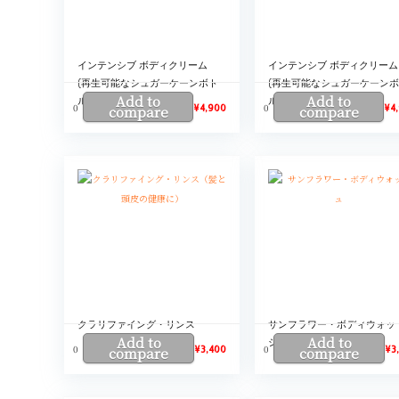
インテンシブ ボディクリーム
インテンシブ ボディクリーム
(再生可能なシュガーケーンボト
(再生可能なシュガーケーン
Add to
Add to
ルに生まれ変わりました)
ルに生まれ変わりました)
0
0
compare
¥
4,900
compare
¥
4
クラリファイング・リンス
サンフラワー・ボディウォッ
Add to
Add to
（髪と頭皮の健康に）
シュ
0
0
compare
¥
3,400
compare
¥
3