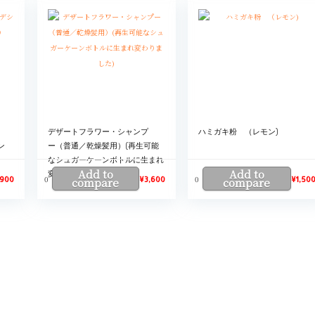
デザートフラワー・シャンプ
ハミガキ粉 （レモン)
ン
ー（普通／乾燥髪用）(再生可能
なシュガーケーンボトルに生まれ
Add to
Add to
変わりました)
0
0
,900
compare
¥
3,600
compare
¥
1,50