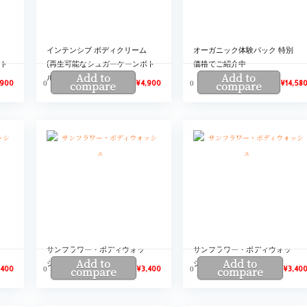
インテンシブ ボディクリーム
オーガニック体験パック 特別
ボト
(再生可能なシュガーケーンボト
価格でご紹介中
Add to
Add to
ルに生まれ変わりました)
0
0
,900
compare
¥
4,900
compare
¥
14,58
サンフラワー・ボディウォッ
サンフラワー・ボディウォッ
Add to
Add to
シュ
シュ
0
0
,400
compare
¥
3,400
compare
¥
3,40