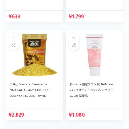
COSMETIC Pastilles, DIY Projects,
COSMETIC Pastilles, DIY Projects,
Moisturiser, Lotions, Creams,
Moisturiser, Lotions, Creams,
¥
Lip…
633
¥
Lip…
1,799
(0.9kg, Cosmetic Beeswax) –
[Amazon限定ブランド] NATUXIA
NATURAL APIARY 100% PURE
パックスナチュロンハンドクリー
BEESWAX PELLETS – 0.9kg
ム 90g 増量品
COSMETIC Pastilles, DIY Projects,
Moisturiser, Lotions, Creams,
¥
Lip…
2,829
¥
1,080