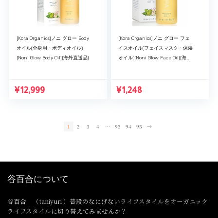
[Kora Organics]ノニ グロー Body
[Kora Organics]ノニ グロー フェ
オイル(全身用・ボディオイル)
イスオイル(フェイスマスク・保湿
[Noni Glow Body Oil][海外直送品]
オイル)[Noni Glow Face Oil][海外
直送品] (10ml)
¥
12,999
¥
1,248
1
2
3
4
…
93
94
95
→
谷百合について
谷百合 （taniyuri ）普段のなにげないライフスタイルをオーガニック
ライフスタイルに切り替えてみませんか？