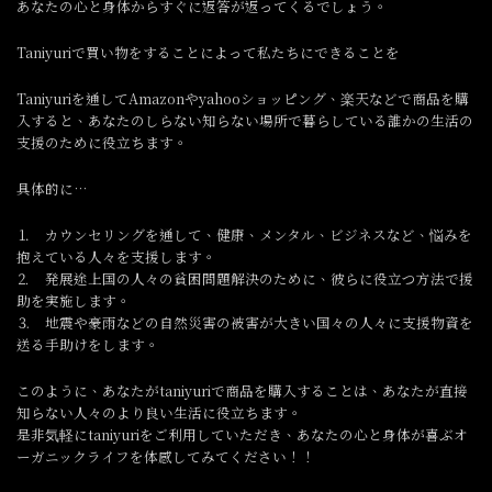
あなたの心と身体からすぐに返答が返ってくるでしょう。
Taniyuriで買い物をすることによって私たちにできることを
Taniyuriを通してAmazonやyahooショッピング、楽天などで商品を購
入すると、あなたのしらない知らない場所で暮らしている誰かの生活の
支援のために役立ちます。
具体的に…
⒈ カウンセリングを通して、健康、メンタル、ビジネスなど、悩みを
抱えている人々を支援します。
⒉ 発展途上国の人々の貧困問題解決のために、彼らに役立つ方法で援
助を実施します。
⒊ 地震や豪雨などの自然災害の被害が大きい国々の人々に支援物資を
送る手助けをします。
このように、あなたがtaniyuriで商品を購入することは、あなたが直接
知らない人々のより良い生活に役立ちます。
是非気軽にtaniyuriをご利用していただき、あなたの心と身体が喜ぶオ
ーガニックライフを体感してみてください！！