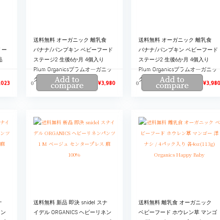
送料無料 オーガニック 離乳食
送料無料 オーガニック 離乳食
リー
バナナ/パンプキン ベビーフード
バナナ/パンプキン ベビーフード
品
ステージ2 生後6か月 4個入り
ステージ2 生後6か月 4個入り
Plum Organicsプラムオーガニッ
Plum Organicsプラムオーガニッ
Add to
Add to
クス
クス
0
0
,023
compare
¥
3,980
compare
¥
3,98
ナ
送料無料 新品 即決 snidel スナ
送料無料 離乳食 オーガニック
ネン
イデル ORGANICS ヘビーリネン
ベビーフード ホウレン草 マンゴ