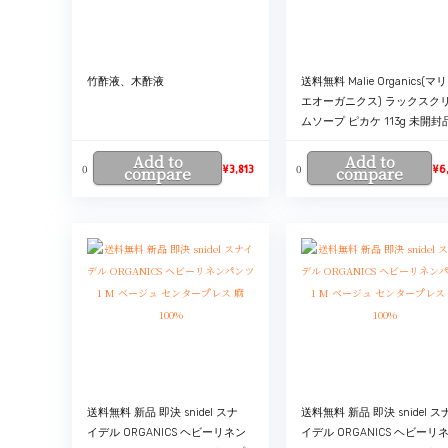
竹酢液、木酢液
送料無料 Malie Organics(マリ
エオーガニクス) ラックスク
ムソープ ピカケ 113g 未開封
Add to
Add to
0
0
compare
¥
3,813
compare
¥
6
送料無料 新品 即決 snidel スナ
送料無料 新品 即決 snidel ス
イデル ORGANICS ヘビーリネン
イデル ORGANICS ヘビーリ