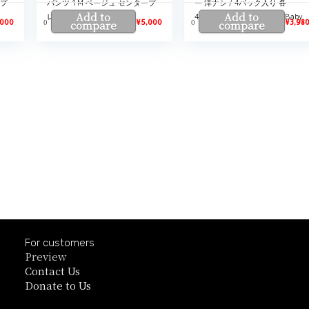
ープ
パンツ 1 M ベージュ センタープ
ー 洋ナシ / 4パック入り 各
Add to
Add to
レス 麻100%
4oz(113g) Organics Happy Baby
0
0
,000
compare
¥
5,000
compare
¥
3,98
For customers
Preview
Contact Us
Donate to Us