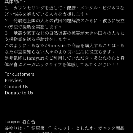
具体的に…
⒈ カウンセリングを通して、健康、メンタル、ビジネスな
ど、悩みを抱えている人々を支援します。
⒉ 発展途上国の人々の貧困問題解決のために、彼らに役立
つ方法で援助を実施します。
⒊ 地震や豪雨などの自然災害の被害が大きい国々の人々に
支援物資を送る手助けをします。
このように、あなたがtaniyuriで商品を購入することは、あ
なたが直接知らない人々のより良い生活に役立ちます。
是非気軽にtaniyuriをご利用していただき、あなたの心と身
体が喜ぶオーガニックライフを体感してみてください！！
For customers
Preview
Contact Us
Donate to Us
Taniyuri-谷百合
谷ゆりは、”健康第一”をモットーとしたオーガニック商品