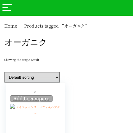
Home
Products tagged “オーガニク”
オーガニク
Showing the single result
0
Add to compare