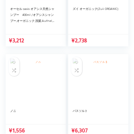
オーセル oasis オアシス天然シャ
ズイ オーガニック(Zuii ORGANIC)
ンプー 400ml /オアシスシャン
プー,オーガニック,洗髪,Authel,ヘ
アケア製品,保湿ケア,ヘアシャンプ
ー[cos]
¥
3,212
¥
2,738
ノニ
バスソルト
¥
1,556
¥
6,307