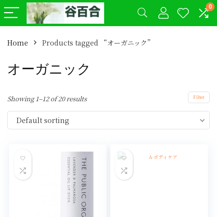
0
Home
Products tagged “オーガニック”
オーガニック
Showing 1–12 of 20 results
Filter
Default sorting