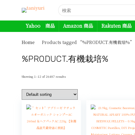
Yahoo 商品
Amazon 商品
Rakuten 商品
Home
Products tagged “%PRODUCT.有機栽培%”
%PRODUCT.有機栽培%
Showing 1–12 of 26487 results