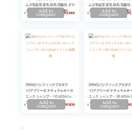
ムダ毛処理 産毛 除毛 弱酸性 ダマ
ムダ毛処理 産毛 除毛 弱酸性
Add to
Add to
スクローズエキス)(送料無料)
スクローズエキス)(送料無料)
0
0
compare
¥
3,660
compare
¥
3
(NEW)(パシフィックプロダク
(NEW)(パシフィックプロダク
ツ)アブリーゼ ナチュラルオーガ
ツ)アブリーゼ ナチュラルオ
ニック シャンプー HC 600ml レ
ニック シャンプー SR 600ml
Add to
Add to
フィル 詰替用
ィル 詰替用
0
0
compare
¥
1,830
compare
¥
1
1