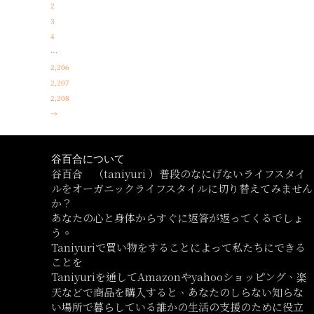
2
3
4
…
2,206
2,207
2,208
→
谷百合について
谷百合 （taniyuri ）普段のなにげないライフスタイ
ルをオーガニックライフスタイルに切り替えてみません
か？
あなたの心と身体からすぐに返答が返ってくるでしょ
う。
Taniyuriで買い物をすることによって私たちにできる
ことを
Taniyuriを通してAmazonやyahooショッピング、楽
天などで商品を購入すると、あなたのしらない知らな
い場所で暮らしている誰かの生活の支援のために役立