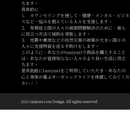
ちます。
具体的に…
⒈ カウンセリングを通して、健康、メンタル、ビジネ
スなど、悩みを抱えている人々を支援します。
⒉ 発展途上国の人々の貧困問題解決のために、彼ら
に役立つ方法で援助を実施します。
⒊ 地震や豪雨などの自然災害の被害が大きい国々の
人々に支援物資を送る手助けをします。
このように、あなたがtaniyuriで商品を購入すること
は、あなたが直接知らない人々のより良い生活に役立
ちます。
是非気軽にtaniyuriをご利用していただき、あなたの
心と身体が喜ぶオーガニックライフを体感してみてくだ
さい！！
2021 taniyuri.com Design. All rights reserved.