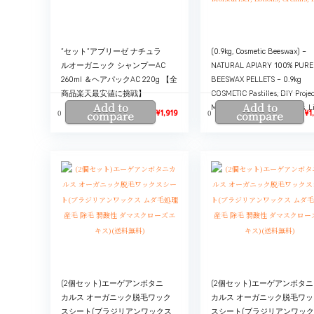
”セット”アブリーゼ ナチュラ
(0.9kg, Cosmetic Beeswax) –
ルオーガニック シャンプーAC
NATURAL APIARY 100% PURE
260ml ＆ヘアパックAC 220g 【全
BEESWAX PELLETS – 0.9kg
商品楽天最安値に挑戦】
COSMETIC Pastilles, DIY Projec
Add to
Add to
Moisturiser, Lotions, Creams, L
0
0
compare
¥
1,919
compare
¥
1
(2個セット)エーゲアンボタニ
(2個セット)エーゲアンボタニ
カルス オーガニック脱毛ワック
カルス オーガニック脱毛ワッ
スシート(ブラジリアンワックス
スシート(ブラジリアンワッ