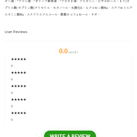
ダー油、*アマニ油、*オリーブ果実油、*アボカド油、アルギニン、ビサボロール、トリ(カ
プリル酸/カプリン酸)グリセリル、セタノール、水酸化K、ヒアルロン酸Na、ステアロイルグ
ルタミン酸Na、ステアリルアルコール、酢酸トコフェロール、キサ…
User Reviews
0.0
out of 5
★
★
★
★
★
0
★
★
★
★
★
0
★
★
★
★
★
0
★
★
★
★
★
0
★
★
★
★
★
0
WRITE A REVIEW