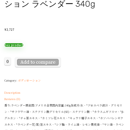
ション ラベンダー 340g
¥
2,727
Buy product
0
Add to compare
Category:
ボディローション
Description
Reviews (0)
香り:ラベンダー原産国:アメリカ合衆国内容量:340g全成分:水、*アロエベラ液汁、グリセリ
ン、*サフラワー油、ステアリン酸グリセリル(SE)、ステアリン酸、*カラスムギフスマ、*β-
グルカン、*チャ葉エキス、*カミツレ花エキス、*キュウリ種子エキス、*ホソババレンギク
エキス、*ラベンダー花/葉/茎エキス、*シア脂、ライム油、レモン果皮油、*ヤシ油、ラベン