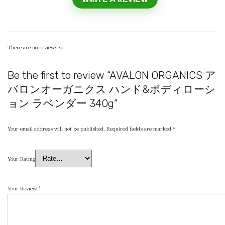
There are no reviews yet.
Be the first to review “AVALON ORGANICS ア
バロンオーガニクス ハンド&ボディローシ
ョン ラベンダー 340g”
Your email address will not be published.
Required fields are marked
*
Your Rating
Your Review
*