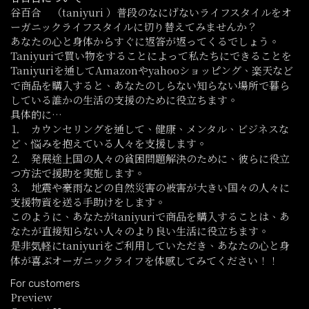
谷百合 （taniyuri ）普段のなにげないライフスタイルをオ
ーガニックライフスタイルに切り替えてみませんか？
あなたの心と身体からすぐに返答が返ってくるでしょう。
Taniyuriで買い物をすることによって私たちにできることを
Taniyuriを通してAmazonやyahooショッピング、楽天など
で商品を購入すると、あなたのしらない知らない場所で暮ら
している誰かの生活の支援のために役立ちます。
具体的に…
⒈ カウンセリングを通して、健康、メンタル、ビジネスな
ど、悩みを抱えている人々を支援します。
⒉ 発展途上国の人々の貧困問題解決のために、彼らに役立
つ方法で援助を実施します。
⒊ 地震や豪雨などの自然災害の被害が大きい国々の人々に
支援物資を送る手助けをします。
このように、あなたがtaniyuriで商品を購入することは、あ
なたが直接知らない人々のより良い生活に役立ちます。
是非気軽にtaniyuriをご利用していただき、あなたの心と身
体が喜ぶオーガニックライフを体感してみてください！！
For customers
Preview