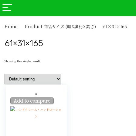
Home
Product 商品サイズ (幅X奥行X高さ)
61×31×165
61×31×165
Showing the single result
0
Add to compare