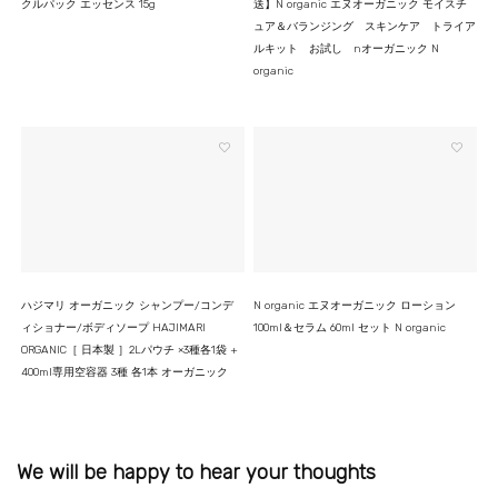
クルパック エッセンス 15g
送】N organic エヌオーガニック モイスチ
ュア＆バランジング スキンケア トライア
ルキット お試し nオーガニック N
organic
ハジマリ オーガニック シャンプー/コンデ
N organic エヌオーガニック ローション
ィショナー/ボディソープ HAJIMARI
100ml＆セラム 60ml セット N organic
ORGANIC［ 日本製 ］2Lパウチ ×3種各1袋 +
400ml専用空容器 3種 各1本 オーガニック
We will be happy to hear your thoughts