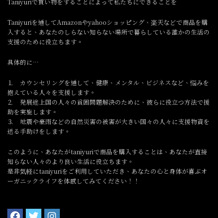
Taniyuriで買い物をすることによって私たちにできることを
Taniyuriを通してAmazonやyahooショッピング、楽天などで商品を購
入すると、あなたのしらない知らない場所で暮らしている誰かの生活の
支援のために役立ちます。
具体的に…
⒈ カウンセリングを通して、健康、メンタル、ビジネスなど、悩みを
抱えている人々を支援します。
⒉ 発展途上国の人々の貧困問題解決のために、彼らに役立つ方法で援
助を実施します。
⒊ 地震や豪雨などの自然災害の被害が大きい国々の人々に支援物資を
送る手助けをします。
このように、あなたがtaniyuriで商品を購入することは、あなたが直接
知らない人々のより良い生活に役立ちます。
是非気軽にtaniyuriをご利用していただき、あなたの心と身体が喜ぶオ
ーガニックライフを体感してみてください！！