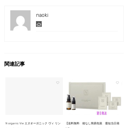
naoki
関連記事
N organic Vie エヌオーガニック ヴィ リン
【送料無料 箱なし簡易包装 最短当日発