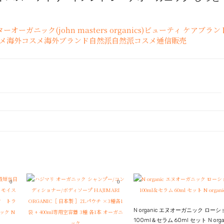
ーガニック(john masters organics)
ビューティ ケア
ブラン
メ
海外コスメ
海外ブランド
自然派
自然派コスメ
通信販売
0
0
N organic エヌオーガニック ローシ
100ml＆セラム 60ml セット N orga