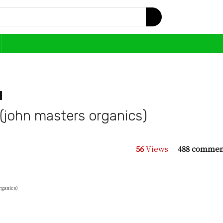
asters organics)
56
Views
488 commen