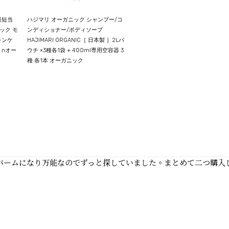
最短当
ハジマリ オーガニック シャンプー/コ
ニック モ
ンディショナー/ボディソープ
キンケ
HAJIMARI ORGANIC［ 日本製 ］2Lパ
 nオー
ウチ ×3種各1袋 + 400ml専用空容器 3
種 各1本 オーガニック
ドバームになり万能なのでずっと探していました。まとめて二つ購入