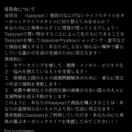
谷百合について
谷百合 （taniyuri ）普段のなにげないライフスタイルをオ
ーガニックライフスタイルに切り替えてみませんか？
あなたの心と身体からすぐに返答が返ってくるでしょう。
Taniyuriで買い物をすることによって私たちにできることを
Taniyuriを通してAmazonやyahooショッピング、楽天など
で商品を購入すると、あなたのしらない知らない場所で暮ら
している誰かの生活の支援のために役立ちます。
具体的に…
⒈ カウンセリングを通して、健康、メンタル、ビジネスな
ど、悩みを抱えている人々を支援します。
⒉ 発展途上国の人々の貧困問題解決のために、彼らに役立
つ方法で援助を実施します。
⒊ 地震や豪雨などの自然災害の被害が大きい国々の人々に
支援物資を送る手助けをします。
このように、あなたがtaniyuriで商品を購入することは、あ
なたが直接知らない人々のより良い生活に役立ちます。
是非気軽にtaniyuriをご利用していただき、あなたの心と身
体が喜ぶオーガニックライフを体感してみてください！！
For customers