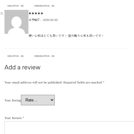
HELPFUL
(
0
)
UNHELPFUL
(
0
)
★
★
★
★
★
コウ827
–
2020-10-30
使い心地はとても良いです。 髪の触り心地も良いです。
HELPFUL
(
0
)
UNHELPFUL
(
0
)
Add a review
Your email address will not be published.
Required fields are marked
*
Your Rating
Your Review
*