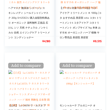
ヘアマスク 無添加 シズージュ ス
【クーポン対象11日01:59迄】コタ
キンレメディ シールドシャインマス
アイケア トリートメント Ｋ 1000g |コ
ク 200g SHIZOOJU 購入金額別特典あ
タ おすすめ品 美容室 cota コタk トリ
り オーガニック 送料無料 正規品 石
ートメントk コタアイケア コタトリ
けん シソ 天然 ナチュラル ノンケミ
ートメント ポンプサイズ 1kg 本体 お
カル 自然 エイジングケア トリートメ
すすめ オーガニック ハーブ 植物 サ
ント コンディショナー
ロン専売品 美容院 美容室
¥
4,180
¥
9,515
0
0
Add to compare
Add to compare
【公式】 La CASTA ラ・カスタ ア
モンシャルーテ アルガニーナ オ