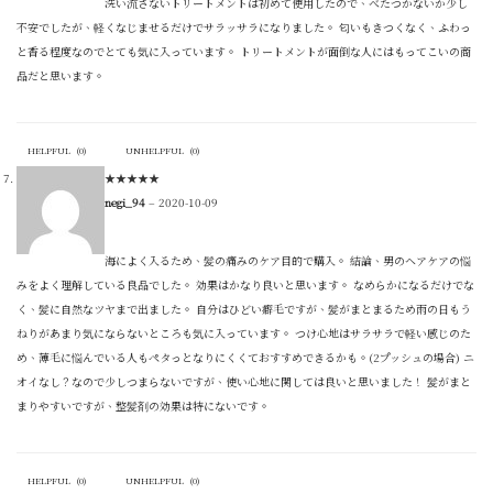
洗い流さないトリートメントは初めて使用したので、べたつかないか少し
不安でしたが、軽くなじませるだけでサラッサラになりました。 匂いもきつくなく、ふわっ
と香る程度なのでとても気に入っています。 トリートメントが面倒な人にはもってこいの商
品だと思います。
HELPFUL
(
0
)
UNHELPFUL
(
0
)
★
★
★
★
★
negi_94
–
2020-10-09
海によく入るため、髪の痛みのケア目的で購入。 結論、男のヘアケアの悩
みをよく理解している良品でした。 効果はかなり良いと思います。 なめらかになるだけでな
く、髪に自然なツヤまで出ました。 自分はひどい癖毛ですが、髪がまとまるため雨の日もう
ねりがあまり気にならないところも気に入っています。 つけ心地はサラサラで軽い感じのた
め、薄毛に悩んでいる人もペタっとなりにくくておすすめできるかも。(2プッシュの場合) ニ
オイなし？なので少しつまらないですが、使い心地に関しては良いと思いました！ 髪がまと
まりやすいですが、整髪剤の効果は特にないです。
HELPFUL
(
0
)
UNHELPFUL
(
0
)