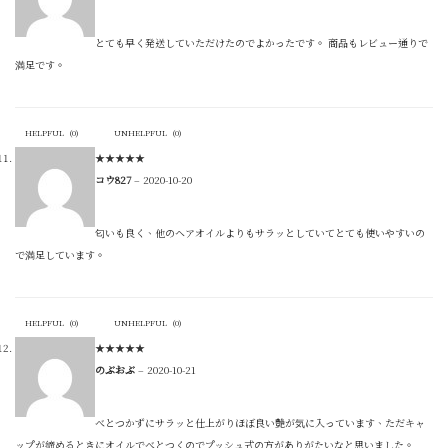
とても早く発送していただけたのでよかったです。 商品もレビュー通りで
満足です。
HELPFUL
(
0
)
UNHELPFUL
(
0
)
★
★
★
★
★
コウ827
–
2020-10-20
匂いも良く、他のヘアオイルよりもサラッとしていてとても使いやすいの
で満足しています。
HELPFUL
(
0
)
UNHELPFUL
(
0
)
★
★
★
★
★
のぶおぶ
–
2020-10-21
べとつかずにサラッと仕上がりほぼ良い艶が気に入っています、ただキャ
ップが締めるときにオイルでべとつくのでプッシュ式の方がありがたいなと思いました。