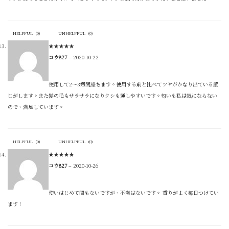
HELPFUL
(
0
)
UNHELPFUL
(
0
)
★
★
★
★
★
コウ827
–
2020-10-22
使用して2〜3週間経ちます。使用する前と比べてツヤがかなり出ている感
じがします。また髪の毛もサラサラになりクシも通しやすいです。匂いも私は気にならない
ので、満足しています。
HELPFUL
(
0
)
UNHELPFUL
(
0
)
★
★
★
★
★
コウ827
–
2020-10-26
使いはじめて間もないですが、不満はないです。 香りがよく毎日つけてい
ます！