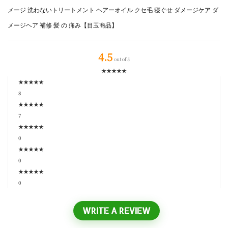
メージ 洗わないトリートメント ヘアーオイル クセ毛 寝ぐせ ダメージケア ダ
メージヘア 補修 髪 の 痛み【目玉商品】
4.5
out of 5
★
★
★
★
★
★
★
★
★
★
8
★
★
★
★
★
7
★
★
★
★
★
0
★
★
★
★
★
0
★
★
★
★
★
0
WRITE A REVIEW