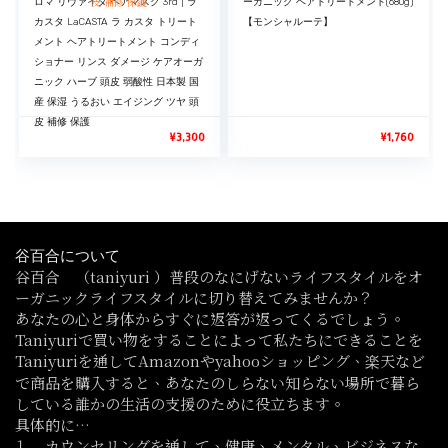
ロマ リヴァイタ ヘアマスク 3rd | ラ
ーガニック ヘアトリートメント(680g)
カスタ LaCASTA ラ カスタ トリート
【モンシャルーテ】
メント ヘアトリートメント コンディ
ショナー リンス ダメージ ケアオーガ
ニック ハーブ 頭皮 弱酸性 日本製 国
産 保湿 うるおい エイジング ツヤ 頭
皮 補修 保護
¥
3,300
¥
1,760
谷百合について
谷百合 （taniyuri ）普段のなにげないライフスタイルをオ
ーガニックライフスタイルに切り替えてみませんか？
あなたの心と身体からすぐに返答が返ってくるでしょう。
Taniyuriで買い物をすることによって私たちにできることを
Taniyuriを通してAmazonやyahooショッピング、楽天など
で商品を購入すると、あなたのしらない知らない場所で暮ら
している誰かの生活の支援のために役立ちます。
具体的に…
⒈ カウンセリングを通して、健康、メンタル、ビジネスな