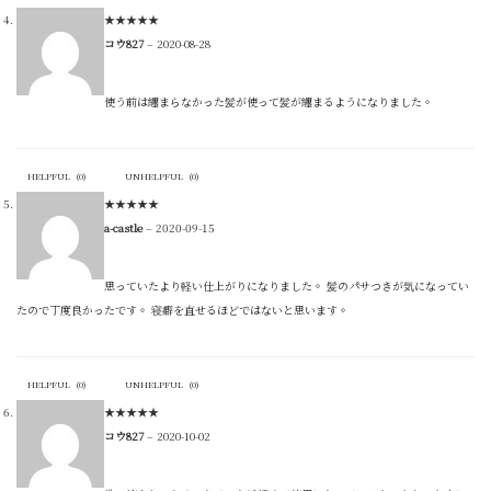
★
★
★
★
★
コウ827
–
2020-08-28
使う前は纏まらなかった髪が使って髪が纏まるようになりました。
HELPFUL
(
0
)
UNHELPFUL
(
0
)
★
★
★
★
★
a-castle
–
2020-09-15
思っていたより軽い仕上がりになりました。 髪のパサつきが気になってい
たので丁度良かったです。 寝癖を直せるほどではないと思います。
HELPFUL
(
0
)
UNHELPFUL
(
0
)
★
★
★
★
★
コウ827
–
2020-10-02