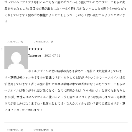
洗っているとブチブチ毎日とんでもない髪の毛がごっそり抜けていたのですが、こちらの商
品を使ったところ1日目で効果が出ました。一本も切れ毛がない。ここまで違うものかとびっ
くりしています。髪の毛の相性によるのでしょうが、しばらく使い続けてみようかと思いま
す
HELPFUL
(
0
)
UNHELPFUL
(
0
)
★
★
★
★
★
Tatsuryu
–
2020-07-02
ボトルデザインの使い勝手の良さも含めて、品質には大変満足していま
す。夏場は朝シャンをするのが日課ですが、どうしても髪がパサつくので、ヘアオイルは必
ず使用しています。香りが強い物だと電車や職場の中では香害になりがちですが、こちらの
ヘアオイルは香りがそれほど強くなく、なのに周囲からは「いい匂い♪」と褒められたりし
ます(笑) 女性向けのヘアオイルと比べると、少し髪がゴワつくような気がしますが、毎朝使
うのが楽しみになりますね。私個人としては、なんかスイカっぽい？香りに感じますが、夏
にはピッタリだと思います。
HELPFUL
(
0
)
UNHELPFUL
(
0
)