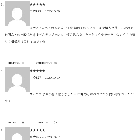
★
★
★
★
★
コウ827
–
2020-10-09
ミディアムヘアのメンズです☆ 初めてのヘアオイルを購入＆使用したので
他商品との比較は出来ませんが 3プッシュで揉み込みました。とてもサラサラで匂いもさり気
なく柑橘系で良かったです☆
HELPFUL
(
0
)
UNHELPFUL
(
0
)
★
★
★
★
★
コウ827
–
2020-10-09
思ってたより小さく感じました。 中身の方はベタつかず使いやすかったで
す。
HELPFUL
(
0
)
UNHELPFUL
(
0
)
★
★
★
★
★
コウ827
–
2020-10-17