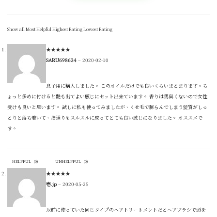
Show all
Most Helpful
Highest Rating
Lowest Rating
★
★
★
★
★
SARU698634
–
2020-02-10
息子用に購入しました。 このオイルだけでも良いくらいまとまります。ち
ょっと多めに付けると艶も出てよい感じにセット出来ています。 香りは男臭くないので女性
受けも良いと思います。 試しに私も使ってみましたが、くせ毛で膨らんでしまう髪質がしっ
とりと落ち着いて、指通りもスルスルに成ってとても良い感じになりました。 オススメで
す。
HELPFUL
(
0
)
UNHELPFUL
(
0
)
★
★
★
★
★
壱.jp
–
2020-05-25
以前に使っていた同じタイプのヘアトリートメントだとヘアブラシで頭を