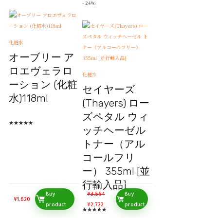
- 24%
化粧水
オーブリー ア
ロエヴェラロ
化粧水
ーション (化粧
セイヤーズ
水)118ml
(Thayers) ロー
ズペタル ウィ
★
★
★
★
★
ッチヘーゼル
トナー（アル
コールフリ
ー） 355ml [並
行輸入品]
Buy
¥
3,564
Buy
¥
1,620
product
¥
2,722
product
★
★
★
★
★