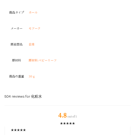
商品タイプ
‎ホール
メーカー
‎モアーク
原産国名
日本
原材料
‎原材料:ベビーリーフ
商品の重量
‎30 g
504 reviews for
化粧水
4.8
out of 5
★
★
★
★
★
★
★
★
★
★