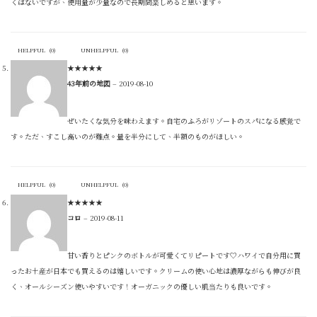
くはないですが、使用量が少量なので長期間楽しめると思います。
HELPFUL
(
0
)
UNHELPFUL
(
0
)
★
★
★
★
★
43年前の地図
–
2019-08-10
ぜいたくな気分を味わえます。自宅のふろがリゾートのスパになる感覚で
す。ただ、すこし高いのが難点。量を半分にして、半額のものがほしい。
HELPFUL
(
0
)
UNHELPFUL
(
0
)
★
★
★
★
★
コロ
–
2019-08-11
甘い香りとピンクのボトルが可愛くてリピートです♡ハワイで自分用に買
ったお土産が日本でも買えるのは嬉しいです。クリームの使い心地は濃厚ながらも伸びが良
く、オールシーズン使いやすいです！オーガニックの優しい肌当たりも良いです。