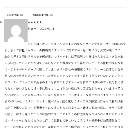
HELPFUL
(
0
)
UNHELPFUL
(
0
)
★
★
★
★
★
ショー
–
2022-02-11
ボトルは、オリーブオイルのボトルの様なデザインですが、サイズ的には少
し小さくて容量１６０ｍｌの樹脂製です。ポンプ式ですが、軽い割に少し背丈が高いので、
上から押すと倒れそうで安定感が悪いです。ボトルは不透明で中身はみえません。あとどれ
くらい残っているのかが見て分からないのが難点です。外箱のパッケージが比較的高級な割
に、ボトルがややチープに感じてしまいます。肝心の使用感ですが、クリーム自体はかなり
柔らかめで乳液に近いサラッとした感じのテクスチャです。香料は使っていないとのことで
すが、オーガニック系の薬草のような香りがします。へんな香りでは無いので、気分良く使
えます。使い方としては、掌に取って、こぼさない様に塗り広げながら使っています。柔ら
かいのでスーッと塗り広げることが出来ますが、少しオイリーな感じが残ります。ベタベタ
までは行かないですが、シットリ感がずっと残る感じです。これが保湿力になって肌のは柔
らかさを保つことで、妊娠線ケアになるのかもしれません。普通の乳液の様に、サラッと乾
く感じとは少し違うところが特徴的です。このあたりの特徴は好みが分かれる所だと思うの
で、パッケージなどにもう少し詳しく記載して欲しいところです。妊娠中は効果優先なの
で、これで良いと思うのですが、産後のケアに使う場合は、もっとサラッと乾いてべたつき