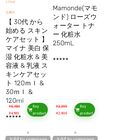
Mamonde(マモ
化粧水
ンド) ローズウ
【 30代 から
ォーター トナ
始める スキン
ー 化粧水
ケアセット 】
250mL
マイナ 美白 保
湿 化粧水 & 美
★
★
★
★
★
容液 & 乳液 ス
キンケアセッ
ト 120ｍｌ &
30ｍｌ &
120ml
¥
5,480
Buy
¥
3,300
Buy
¥
4,180
product
¥
2,400
product
★
★
★
★
★
0
0
Add to compare
Add to compare