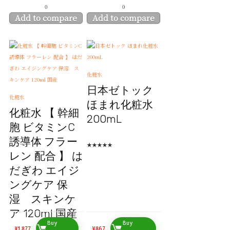
0
0
Add to compare
Add to compare
化粧水
日本ゼトック
化粧水
ほまれ化粧水
化粧水 【 幹細
200mL
胞 ビタミンC
誘導体 フラー
★
★
★
★
★
レン 配合 】 は
だぎわ エイジ
ングケア 保
湿 スキンケ
ア 120ml 国産
Buy
Buy
¥
1,877
¥
867