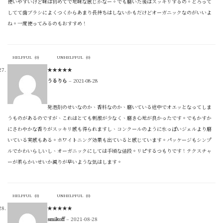
使いやすいけど味は初めてで地味な感じかなー。でも磨いた後はスッキリするの。とろって
してて歯ブラシによくつくからあまり長持ちはしないかもだけどオーガニックなのがいいよ
ね。一度使ってみるのもおすすめ！
HELPFUL
(
0
)
UNHELPFUL
(
0
)
★
★
★
★
★
うるりら
–
2021-08-28
発泡剤のせいなのか、香料なのか、磨いている途中でオエッとなってしま
うものがあるのですが、これはとても刺激が少なく、磨き心地が良かったです。でもかすか
にさわやかな香りがスッキリ感も得られますし、コンクールのように水っぽいジェルより磨
いている実感もある。ホワイトニング効果も出ていると感じています。パッケージもシンプ
ルでかわいらしいし、オーガニックにしては手頃な値段。リピするつもりです！テクスチャ
ーが柔らかいせいか減りが早いような気はします。
HELPFUL
(
0
)
UNHELPFUL
(
0
)
★
★
★
★
★
smikoff
–
2021-08-28