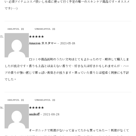
い 必須アイテムコスパ良いし永遠に使って行く予定の唯一のスキンケア商品です。オススメ
です(^-^)
HELPFUL
(
0
)
UNHELPFUL
(
0
)
★
★
★
★
★
Amazon カスタマー
–
2021-05-18
口コミや商品説明のうたい文句はとてもよかったので、期待して購入しま
したが残念です。香りも上品とは言えない香りで、好きな人は好きかもしれませんが、ハー
ブの香りが強い感じで草っぽい青臭さが残ります。思っていた香りとは程遠く同僚にも不評
でした。
HELPFUL
(
0
)
UNHELPFUL
(
0
)
★
★
★
★
★
smikoff
–
2021-08-28
オーガニックで刺激がないって言ってたから買ってみたー！刺激がなくて