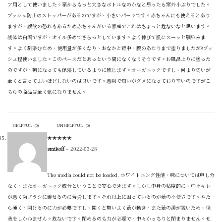
ア用として使いました。箱からもっと大きなボトルなのかなと思ったら案外小ぶりでした。
プッシュ防止のストッパーがあるのですが、小さいパーツです。赤ちゃんにも使えるとあり
ますが、誤飲の恐れもあるため赤ちゃんがいる家庭でこれはちょっと危ないなと思います。
液体は白濁ですが、オイル多めでさらっとしています。よく伸びて肌にスーッと馴染みま
す。よく馴染むため、使用量が多くなり、おなかと背中、腰のあたりまで塗りましたが8プッ
シュ程使いました。このペースだとあっという間になくなりそうです。お風呂上りに塗った
のですが、朝になっても保湿しているように感じます。オーガニックですし、何より匂いが
全くと言ってよいほどしないのは良いです。悪阻で匂いがダメになっており辛いのですがこ
ちらの商品は全く気になりません。
HELPFUL
(
0
)
UNHELPFUL
(
0
)
★
★
★
★
★
smikoff
–
2022-03-28
The media could not be loaded. ホワイトニング性能、味については申し分
なく、またオーガニック成分ということで安心できます。しかし中身の粘度的に、中々キレ
が悪く歯ブラシに乗せるのに苦労します。それ以上に困っているのが蓋の不便さです。やた
ら硬く、開けるのに力が必要ですし、開くと勢いよく蓋が動き、また蓋の淵が鋭いため、怪
我をしかねません。危ないです。閉めるのも力が必要で、中々かっちりと閉まりません。せ