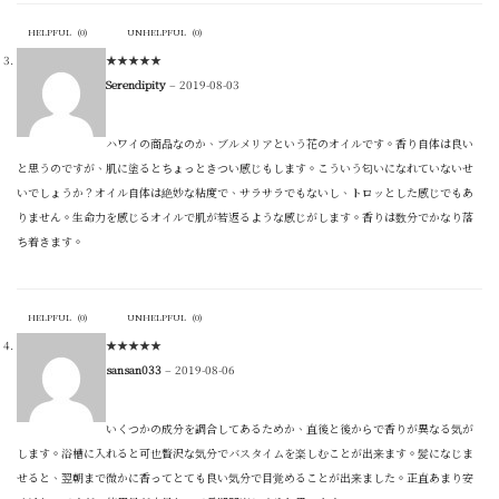
HELPFUL
(
0
)
UNHELPFUL
(
0
)
★
★
★
★
★
Serendipity
–
2019-08-03
ハワイの商品なのか、ブルメリアという花のオイルです。香り自体は良い
と思うのですが、肌に塗るとちょっときつい感じもします。こういう匂いになれていないせ
いでしょうか？オイル自体は絶妙な粘度で、サラサラでもないし、トロッとした感じでもあ
りません。生命力を感じるオイルで肌が若返るような感じがします。香りは数分でかなり落
ち着きます。
HELPFUL
(
0
)
UNHELPFUL
(
0
)
★
★
★
★
★
sansan033
–
2019-08-06
いくつかの成分を調合してあるためか、直後と後からで香りが異なる気が
します。浴槽に入れると可也贅沢な気分でバスタイムを楽しむことが出来ます。髪になじま
せると、翌朝まで微かに香ってとても良い気分で目覚めることが出来ました。正直あまり安