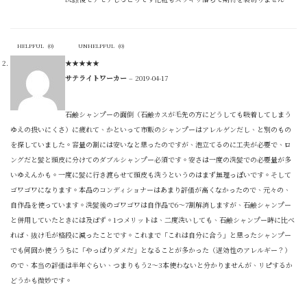
HELPFUL
(
0
)
UNHELPFUL
(
0
)
★
★
★
★
★
サテライトワーカー
–
2019-04-17
石鹸シャンプーの面倒（石鹸カスが毛先の方にどうしても吸着してしまう
ゆえの扱いにくさ）に疲れて、かといって市販のシャンプーはアレルゲンだし、と別のもの
を探していました。容量の割には安いなと思ったのですが、泡立てるのに工夫が必要で、ロ
ングだと髪と頭皮に分けてのダブルシャンプー必須です。安さは一度の洗髪での必要量が多
いゆえんかも。一度に髪に行き渡らせて頭皮も洗うというのはまず無理っぽいです。そして
ゴワゴワになります。本品のコンディショナーはあまり評価が高くなかったので、元々の、
自作品を使っています。洗髪後のゴワゴワは自作品で6～7割解消しますが、石鹸シャンプー
と併用していたときには及ばず。1つメリットは、二度洗いしても、石鹸シャンプー時に比べ
れば、抜け毛が格段に減ったことです。これまで「これは自分に合う」と思ったシャンプー
でも何回か使ううちに「やっぱりダメだ」となることが多かった（遅効性のアレルギー？）
ので、本当の評価は半年ぐらい、つまりもう2～3本使わないと分かりませんが、リピするか
どうかも微妙です。