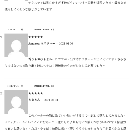
テクスチャは柔らかすぎず伸びもいいです。容器が細長いため、最後まで
使用しにくそうな感じがしています
HELPFUL
(
0
)
UNHELPFUL
(
0
)
★
★
★
★
★
Amazon カスタマー
–
2021-01-03
香りも伸びもよかったですが、出す時にクリームが出にくいです。さらさ
らではないので取り出す時にヘラなり綿棒状のものがわたしは必要でした。
HELPFUL
(
0
)
UNHELPFUL
(
0
)
★
★
★
★
★
とまとん
–
2021-01-31
このメーカーの物は全ていい匂いがするので、試しに購入してみました。
ボディクリームということだけあって、他のものよりも匂いが濃くかなりいいです。保湿力
も高いと思います。ただ、やっぱり値段は高い（汗）もう少し安かったら手が届くかなと思