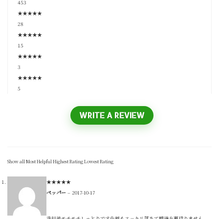
453
★
★
★
★
★
28
★
★
★
★
★
15
★
★
★
★
★
3
★
★
★
★
★
5
WRITE A REVIEW
Show all
Most Helpful
Highest Rating
Lowest Rating
★
★
★
★
★
ペッパー
–
2017-10-17
洗顔後モチモチしっとりです化粧もスッキリ落ちて期待を裏切りません