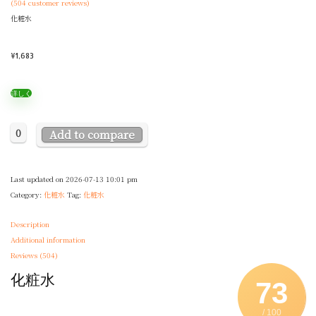
(
504
customer reviews)
化粧水
¥
1,683
詳しく
0
Add to compare
Last updated on 2026-07-13 10:01 pm
Category:
化粧水
Tag:
化粧水
Description
Additional information
Reviews (504)
化粧水
73
/ 100