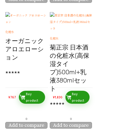
化粧水
化粧水
オーガニック
菊正宗 日本酒
アロエローシ
の化粧水(高保
ョン
湿タイ
プ)500ml+乳
★
★
★
★
★
液380mlセッ
ト
Buy
Buy
¥
767
¥
1,830
product
product
★
★
★
★
★
0
0
Add to compare
Add to compare