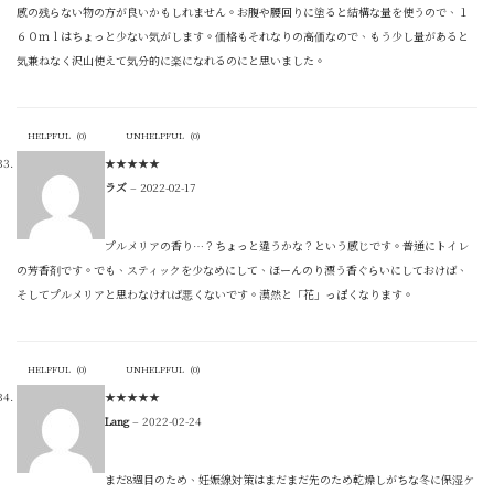
感の残らない物の方が良いかもしれません。お腹や腰回りに塗ると結構な量を使うので、１
６０ｍｌはちょっと少ない気がします。価格もそれなりの高価なので、もう少し量があると
気兼ねなく沢山使えて気分的に楽になれるのにと思いました。
HELPFUL
(
0
)
UNHELPFUL
(
0
)
★
★
★
★
★
ラズ
–
2022-02-17
プルメリアの香り…？ちょっと違うかな？という感じです。普通にトイレ
の芳香剤です。でも、スティックを少なめにして、ほーんのり漂う香ぐらいにしておけば、
そしてプルメリアと思わなければ悪くないです。漠然と「花」っぽくなります。
HELPFUL
(
0
)
UNHELPFUL
(
0
)
★
★
★
★
★
Lang
–
2022-02-24
まだ8週目のため、妊娠線対策はまだまだ先のため乾燥しがちな冬に保湿ケ