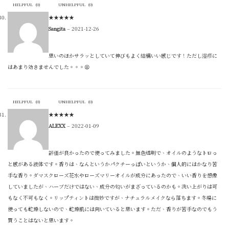
HELPFUL
(
0
)
UNHELPFUL
(
0
)
★
★
★
★
★
Sangita
–
2021-12-26
思いのほかサラッとしていて伸びもよく結構いい感じです！ただし湿疹に
はあまり効きませんでした。。。😫
HELPFUL
(
0
)
UNHELPFUL
(
0
)
★
★
★
★
★
ALEXX
–
2022-01-09
評価が良かったので使ってみました。無色透明で、オイルのようなトロっ
と感がある液体です。香りは、なんというかパクチーっぽいというか、個人的にはかなり苦
手な香り。ダマスクローズ花水やローズマリーオイルが成分にあったので、いい香りを想像
していましたが、ハーブだけではない、成分の匂いがまざっているのかも。洗い上がりは可
もなく不可もなく。リップティントは微妙ですが、ナチュラルメイクなら落ちます。冬場に
使っても乾燥しないので、乾燥肌には向いていると思います。ただ、香りが苦手なのでもう
買うことはないと思います。