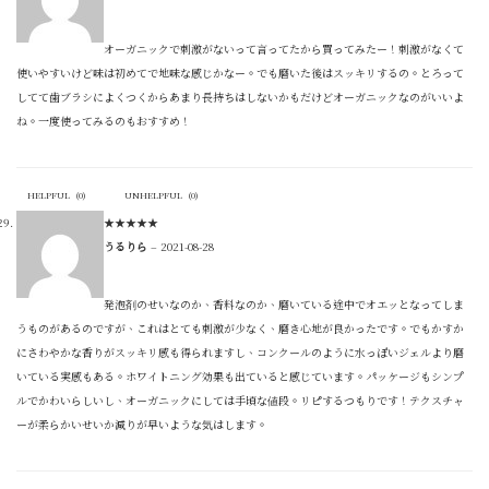
オーガニックで刺激がないって言ってたから買ってみたー！刺激がなくて
使いやすいけど味は初めてで地味な感じかなー。でも磨いた後はスッキリするの。とろって
してて歯ブラシによくつくからあまり長持ちはしないかもだけどオーガニックなのがいいよ
ね。一度使ってみるのもおすすめ！
HELPFUL
(
0
)
UNHELPFUL
(
0
)
★
★
★
★
★
うるりら
–
2021-08-28
発泡剤のせいなのか、香料なのか、磨いている途中でオエッとなってしま
うものがあるのですが、これはとても刺激が少なく、磨き心地が良かったです。でもかすか
にさわやかな香りがスッキリ感も得られますし、コンクールのように水っぽいジェルより磨
いている実感もある。ホワイトニング効果も出ていると感じています。パッケージもシンプ
ルでかわいらしいし、オーガニックにしては手頃な値段。リピするつもりです！テクスチャ
ーが柔らかいせいか減りが早いような気はします。