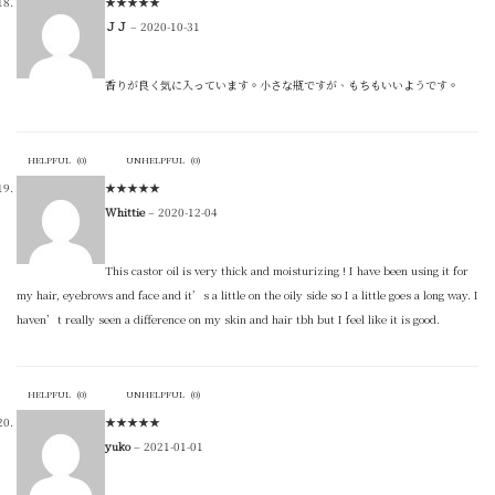
★
★
★
★
★
ＪＪ
–
2020-10-31
香りが良く気に入っています。小さな瓶ですが、もちもいいようです。
HELPFUL
(
0
)
UNHELPFUL
(
0
)
★
★
★
★
★
Whittie
–
2020-12-04
This castor oil is very thick and moisturizing ! I have been using it for
my hair, eyebrows and face and it’s a little on the oily side so I a little goes a long way. I
haven’t really seen a difference on my skin and hair tbh but I feel like it is good.
HELPFUL
(
0
)
UNHELPFUL
(
0
)
★
★
★
★
★
yuko
–
2021-01-01