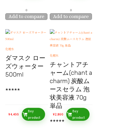
0
0
Add to compare
Add to compare
化粧水
化粧水
ダマスク ロー
チャントアチ
ズウォーター
ャーム(chant a
500ml
charm) 炭酸ム
ースセラム 泡
★
★
★
★
★
状美容液 70g
単品
Buy
Buy
¥
4,400
¥
2,860
product
product
★
★
★
★
★