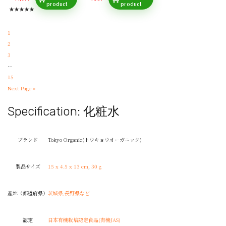
product
product
★
★
★
★
★
1
2
3
…
15
Next Page »
Specification:
化粧水
ブランド
‎Tokyo Organic(トウキョウオーガニック)
製品サイズ
‎15 x 4.5 x 13 cm
,
30 g
産地（都道府県）
‎茨城県,長野県など
認定
‎日本有機栽培認定食品(有機JAS)