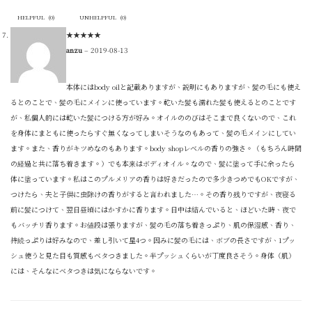
HELPFUL
(
0
)
UNHELPFUL
(
0
)
★
★
★
★
★
anzu
–
2019-08-13
本体にはbody oilと記載ありますが、説明にもありますが、髪の毛にも使え
るとのことで、髪の毛にメインに使っています。乾いた髪も濡れた髪も使えるとのことです
が、私個人的には乾いた髪につける方が好み。オイルののびはそこまで良くないので、これ
を身体にまともに使ったらすぐ無くなってしまいそうなのもあって、髪の毛メインにしてい
ます。また、香りがキツめなのもあります。body shopレベルの香りの強さ。（もちろん時間
の経過と共に落ち着きます。）でも本来はボディオイル。なので、髪に塗って手に余ったら
体に塗っています。私はこのプルメリアの香りは好きだったので多少きつめでもOKですが、
つけたら、夫と子供に虫除けの香りがすると言われました…。その香り残りですが、夜寝る
前に髪につけて、翌日昼頃にはかすかに香ります。日中は結んでいると、ほどいた時、夜で
もバッチリ香ります。お値段は張りますが、髪の毛の落ち着きっぷり、肌の保湿感、香り、
持続っぷりは好みなので、差し引いて星4つ。因みに髪の毛には、ボブの長さですが、1プッ
シュ使うと見た目も質感もベタつきました。半プッシュくらいが丁度良さそう。身体（肌）
には、そんなにベタつきは気にならないです。