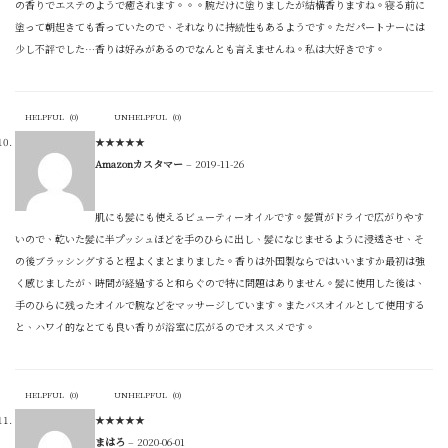
の香りでエステのようで癒されます。。。腕だけに塗りましたが結構香りますね。寝る前に
塗って朝起きても香っていたので、それなりに持続性もあるようです。ただパートナーには
少し不評でした…香りは好みがあるのでなんとも言えませんね。私は大好きです。
HELPFUL
(
0
)
UNHELPFUL
(
0
)
★
★
★
★
★
Amazonカスタマー
–
2019-11-26
肌にも髪にも使えるビューティーオイルです。髪質がドライで広がりやす
いので、乾いた髪に半プッシュほどを手のひらに出し、髪になじませるように浸透させ、そ
の後ブラッシングすると程よくまとまりました。香りは外国製ならではいいますか最初は強
く感じましたが、時間が経過すると和らぐので特に問題はありません。髪に使用した後は、
手のひらに残ったオイルで腕などをマッサージしています。またバスオイルとして使用する
と、ハワイ的なとても良い香りが浴室に広がるのでオススメです。
HELPFUL
(
0
)
UNHELPFUL
(
0
)
★
★
★
★
★
まはろ
–
2020-06-01