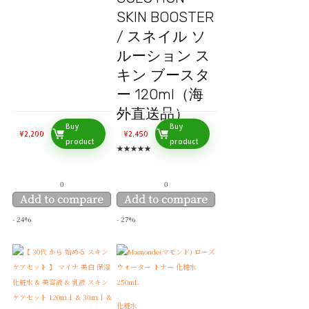
SKIN BOOSTER
/ スネイル ソ
ルーション ス
キン ブースタ
ー 120ml（海
外直送品）
Buy
Buy
¥
2,200
¥
2,450
product
product
★
★
★
★
★
0
0
Add to compare
Add to compare
- 24%
- 27%
化粧水