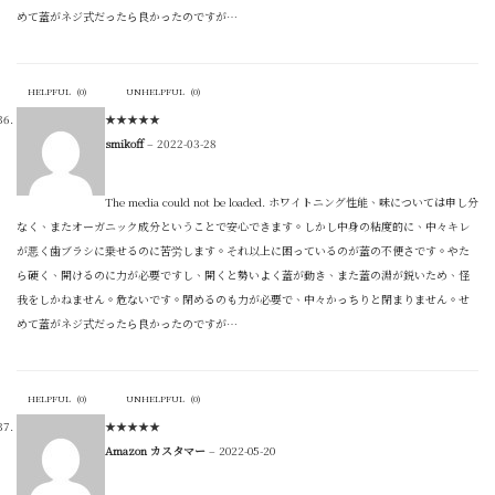
めて蓋がネジ式だったら良かったのですが…
HELPFUL
(
0
)
UNHELPFUL
(
0
)
★
★
★
★
★
smikoff
–
2022-03-28
The media could not be loaded. ホワイトニング性能、味については申し分
なく、またオーガニック成分ということで安心できます。しかし中身の粘度的に、中々キレ
が悪く歯ブラシに乗せるのに苦労します。それ以上に困っているのが蓋の不便さです。やた
ら硬く、開けるのに力が必要ですし、開くと勢いよく蓋が動き、また蓋の淵が鋭いため、怪
我をしかねません。危ないです。閉めるのも力が必要で、中々かっちりと閉まりません。せ
めて蓋がネジ式だったら良かったのですが…
HELPFUL
(
0
)
UNHELPFUL
(
0
)
★
★
★
★
★
Amazon カスタマー
–
2022-05-20