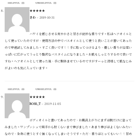
HELPFUL
(
0
)
UNHELPFUL
(
0
)
★
★
★
★
★
さわ
–
2019-10-31
ハワイを感じさせる爽やかさと甘さが絶妙な香りです。私はヘアオイルと
して使っていたのですが、使用方法の中でバスオイルとして使うと良いことが書いてあった
ので早速試してみました。すごく良いです！！手に取ってつけるより、優しい香りが浴室い
っぱいに広がってうっとり贅沢なバスタイムになりました。お肌もしっとりするので良いで
すね。ヘアオイルとして使った後、手に馴染ませているのですがすーっと浸透して肌なじみ
がよいのも気に入っています。
HELPFUL
(
0
)
UNHELPFUL
(
0
)
★
★
★
★
★
BOSS_T
–
2019-11-05
ボディオイルと書いてあったので、お風呂上がりにまずは腕だけに塗って
みました。ワンプッシュで両手から肘くらいまで伸びました。あまり伸びはよくないみたい
なので、全身に使うとすぐ無くなってしまいそうです。ただ、香りはとってもいい！！甘め