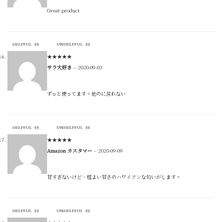
Great product
HELPFUL
(
0
)
UNHELPFUL
(
0
)
★
★
★
★
★
サラ大好き
–
2020-09-03
ずっと使ってます。他のに戻れない
HELPFUL
(
0
)
UNHELPFUL
(
0
)
★
★
★
★
★
Amazon カスタマー
–
2020-09-09
甘すぎないけど、程よい甘さのハワイアンな匂いがします。
HELPFUL
(
0
)
UNHELPFUL
(
0
)