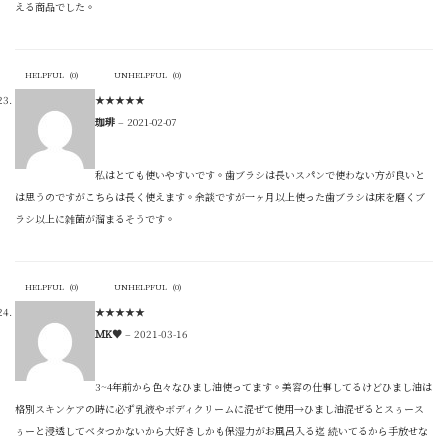
える商品でした。
HELPFUL
(
0
)
UNHELPFUL
(
0
)
★
★
★
★
★
珈琲
–
2021-02-07
私はとても使いやすいです。歯ブラシは長いスパンで使わない方が良いと
は思うのですがこちらは長く使えます。余談ですが一ヶ月以上使った歯ブラシは床を磨くブ
ラシ以上に雑菌が溜まるそうです。
HELPFUL
(
0
)
UNHELPFUL
(
0
)
★
★
★
★
★
ＭK♥️
–
2021-03-16
3~4年前から色々なひまし油使ってます。美容の仕事してるけどひまし油は
格別スキンケアの時に必ず乳液やボディクリームに混ぜて使用→ひまし油混ぜるとスぅース
ぅーと浸透してベタつかないから大好きしかも保湿力がお風呂入る迄 続いてるから手放せな