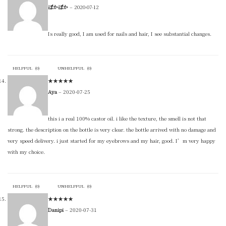
ぽかぽか
–
2020-07-12
Is really good, I am used for nails and hair, I see substantial changes.
HELPFUL
(
0
)
UNHELPFUL
(
0
)
★
★
★
★
★
Aya
–
2020-07-25
this i a real 100% castor oil. i like the texture, the smell is not that
strong. the description on the bottle is very clear. the bottle arrived with no damage and
very speed delivery. i just started for my eyebrows and my hair, good. I’m very happy
with my choice.
HELPFUL
(
0
)
UNHELPFUL
(
0
)
★
★
★
★
★
Danipi
–
2020-07-31