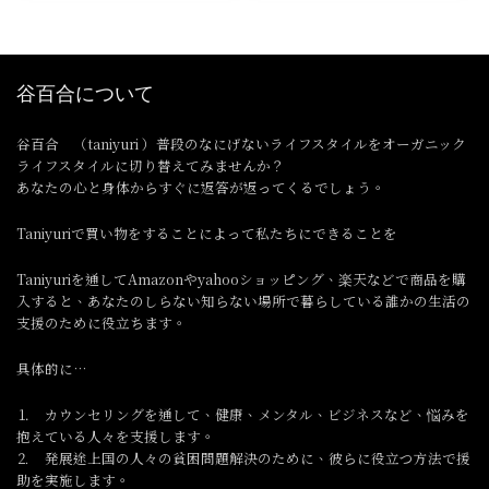
谷百合について
谷百合 （taniyuri ）普段のなにげないライフスタイルをオーガニック
ライフスタイルに切り替えてみませんか？
あなたの心と身体からすぐに返答が返ってくるでしょう。
Taniyuriで買い物をすることによって私たちにできることを
Taniyuriを通してAmazonやyahooショッピング、楽天などで商品を購
入すると、あなたのしらない知らない場所で暮らしている誰かの生活の
支援のために役立ちます。
具体的に…
⒈ カウンセリングを通して、健康、メンタル、ビジネスなど、悩みを
抱えている人々を支援します。
⒉ 発展途上国の人々の貧困問題解決のために、彼らに役立つ方法で援
助を実施します。