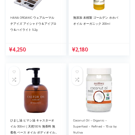
HANA ORGANIC ウェアルーマル
無添加 未精製 ゴールデン ホホバ
チアイズ アイシャドウ＆アイブロ
オイル オーガニック 200ml
ウ＆ハイライト 5.2g
¥
4,250
¥
2,180
ひまし油 ヒマシ油 キャスターオ
Coconut Oil – Organic –
イル 300ml [ 天然100％ 無香料 無
Superfood – Refined – 15 oz by
着色 ベース オイル ボディオイル
Nutiva