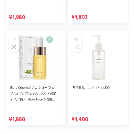
マッサージオイル ] retowa
organic 300ml/1本
¥
1,980
¥
1,802
[Kora Organics]ノニ グロー フェ
無印良品 ホホバオイル 200ml
イスオイル(フェイスマスク・保湿
オイル)[Noni Glow Face Oil][海外
直送品] (10ml)
¥
1,860
¥
1,400