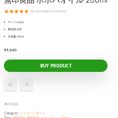
無印良品 ホホバオイル 200ml
★
★
★
★
★
(
8
customer reviews)
サイズ:200ml
原産国:日本
内容量:200ml
¥
1,440
BUY PRODUCT
無印良品
Category:
マッサージオイル
Tags:
無印良品
,
無印良品 ホホバオイル 200ml