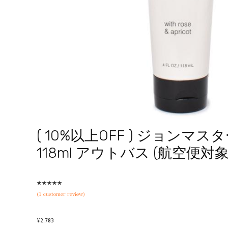
( 10%以上OFF ) ジョンマスタ
118ml アウトバス (航空便対象
★
★
★
★
★
(
1
customer review)
¥
2,783