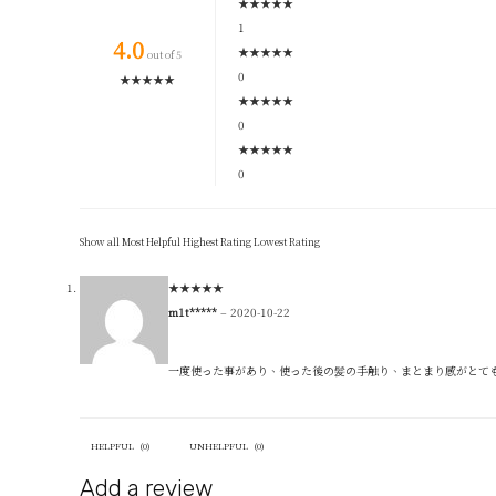
★
★
★
★
★
1
4.0
★
★
★
★
★
out of 5
0
★
★
★
★
★
★
★
★
★
★
0
★
★
★
★
★
0
Show all
Most Helpful
Highest Rating
Lowest Rating
★
★
★
★
★
m1t*****
–
2020-10-22
一度使った事があり、使った後の髪の手触り、まとまり感がとて
HELPFUL
(
0
)
UNHELPFUL
(
0
)
Add a review