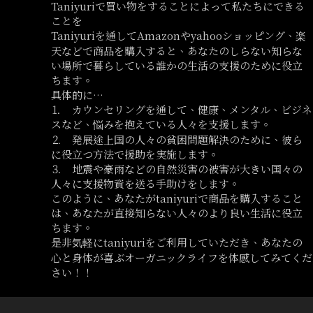
Taniyuriで買い物をすることによって私たちにできる
ことを
Taniyuriを通してAmazonやyahooショッピング、楽
天などで商品を購入すると、あなたのしらない知らな
い場所で暮らしている誰かの生活の支援のために役立
ちます。
具体的に…
⒈ カウンセリングを通して、健康、メンタル、ビジネ
スなど、悩みを抱えている人々を支援します。
⒉ 発展途上国の人々の貧困問題解決のために、彼ら
に役立つ方法で援助を実施します。
⒊ 地震や豪雨などの自然災害の被害が大きい国々の
人々に支援物資を送る手助けをします。
このように、あなたがtaniyuriで商品を購入すること
は、あなたが直接知らない人々のより良い生活に役立
ちます。
是非気軽にtaniyuriをご利用していただき、あなたの
心と身体が喜ぶオーガニックライフを体感してみてくだ
さい！！