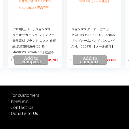
( 20%以上OFF ) ジョンマス
ジョンマスターオーガニッ
ターオーガニック シャンプー
ク JOHN MASTERS ORGANICS
天然素材 ブランド コスメ 化粧
リップカームパンプキンスパイ
品 航空便対象外 JOHN
ス 4g [003118]【メール便可】
MASTERS ORGANICS ( 返品不
Add to
Add to
可 )
0
0
compare
¥
1,793
compare
¥
1,400
For customers
Preview
Contact Us
Donate to Us