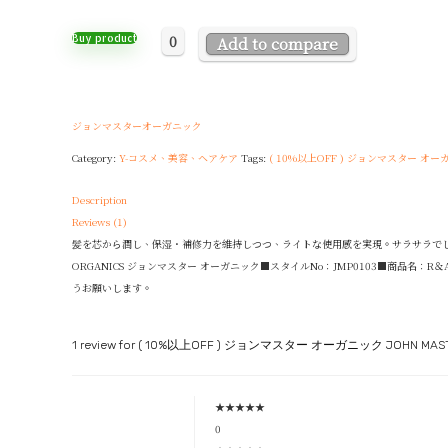
0
Buy product
Add to compare
ジョンマスターオーガニック
Category:
Y-コスメ、美容、ヘアケア
Tags:
( 10%以上OFF ) ジョンマスター オーガ
Description
Reviews (1)
髪を芯から潤し、保湿・補修力を維持しつつ、ライトな使用感を実現。サラサラでしっ
ORGANICS ジョンマスター オーガニック■スタイルNo：JMP0103■商品名
うお願いします。
1 review for
( 10%以上OFF ) ジョンマスター オーガニック JOHN MAST
★
★
★
★
★
0