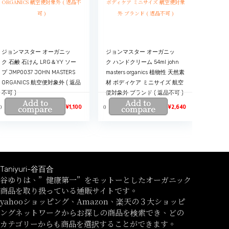
ジョンマスター オーガニッ
ジョンマスター オーガニッ
ク 石鹸 石けん LRG＆YY ソー
ク ハンドクリーム 54ml john
プ JMP0037 JOHN MASTERS
masters organics 植物性 天然素
ORGANICS 航空便対象外 ( 返品
材 ボディケア ミニサイズ 航空
不可 )
便対象外 ブランド ( 返品不可 )
Add to
Add to
0
0
compare
¥
1,100
compare
¥
2,640
Taniyuri-谷百合
谷ゆりは、”健康第一”をモットーとしたオーガニック
商品を取り扱っている通販サイトです。
yahooショッピング、Amazon、楽天の３大ショッピ
ングネットワークからお探しの商品を検索でき、どの
カテゴリーからも商品を選択することができます。