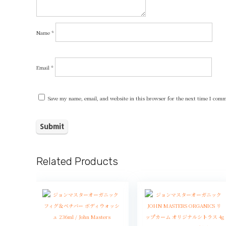
Name
*
Email
*
Save my name, email, and website in this browser for the next time I com
Related Products