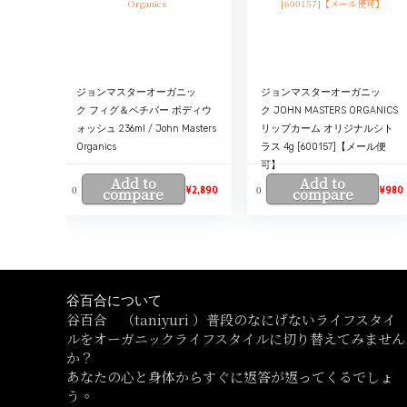
ジョンマスターオーガニッ
ジョンマスターオーガニッ
ク フィグ＆ベチバー ボディウ
ク JOHN MASTERS ORGANICS
ォッシュ 236ml / John Masters
リップカーム オリジナルシト
Organics
ラス 4g [600157]【メール便
可】
Add to
Add to
0
0
compare
¥
2,890
compare
¥
980
谷百合について
谷百合 （taniyuri ）普段のなにげないライフスタイ
ルをオーガニックライフスタイルに切り替えてみません
か？
あなたの心と身体からすぐに返答が返ってくるでしょ
う。