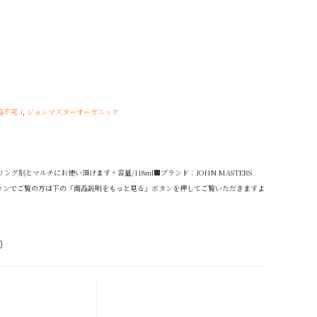
品不可 )
,
ジョンマスターオーガニック
マルチにお使い頂けます。容量/118ml■ブランド：JOHN MASTERS
マートフォンでご覧の方は下の「商品説明をもっと見る」ボタンを押してご覧いただきますよ
)