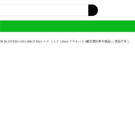
 MASTERS ORGANICS R&A ヘア ミルク 118ml アウトバス (航空便対象外商品) ( 返品不可 )