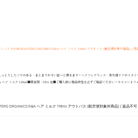
ニック JOHN MASTERS ORGANICS R&A ヘア ミルク 118ml アウトバス (航空便対象外商品) ( 返
とりしたツヤのある、まとまりやすい髪へと導きます。へアフレグランス、紫外線ケアやスタイリング剤と
：R＆A ヘア ミルク 118ml■原産国：USA 他■ご購入前に商品特性を必ずご確認ください。※ス
ERS ORGANICS R&A ヘア ミルク 118ml アウトバス (航空便対象外商品) ( 返品不可 