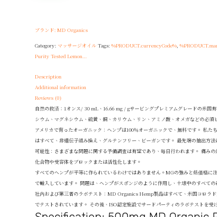
ブランド: MD Organics
Category:
マッサージオイル
Tags:
%PRODUCT.currencyCode%
,
%PRODUCT.man
Purity Tested Lemon...
Description
Additional information
Reviews (0)
自然の救済：1オンス/ 30 mL、16.66 mg / gサービングプレミアムグレードの米国
シウム、マグネシウム、硫黄、銅、カリウム、リン、アミノ酸、オメガなどの必須
アメリカで育ったオーガニック：ヘンプは100％オーガニックで、無料です。 私
はすべて、非遺伝子組み換え、グルテンフリー、ビーガンです。 最先端の抽出方法
可能性：さまざまな問題に関する予備調査は有望であり、毎日行われます。 痛みの
化合物や受容体をブロックまたは活性化します。
すべてのヘンプが平等に作られているわけではありません。MGの強みと低価格に注
で輸入しています。 問題は、ヘンプがスポンジのように作用し、土壌中のすべての
社内および第三者のラボテスト：MD Organics Hemp製品はすべて、米国コロラ
でテストされています。 その後、ISO認定施設でサードパーティのラボテストを受