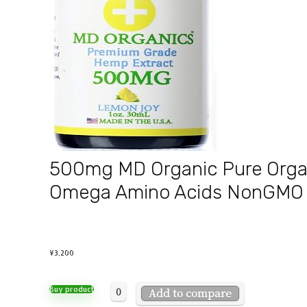
500mg MD Organic Pure Organi
Omega Amino Acids NonGMO V
¥
3,200
0
Buy product
Add to compare