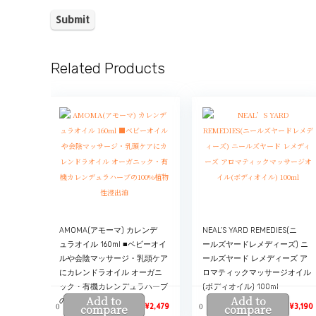
Related Products
AMOMA(アモーマ) カレンデ
NEAL’S YARD REMEDIES(ニ
ュラオイル 160ml ■ベビーオイ
ールズヤードレメディーズ) ニ
ルや会陰マッサージ・乳頭ケア
ールズヤード レメディーズ ア
にカレンドラオイル オーガニ
ロマティックマッサージオイル
ック・有機カレンデュラハーブ
(ボディオイル) 100ml
Add to
Add to
の100%植物性浸出油
0
0
compare
¥
2,479
compare
¥
3,190