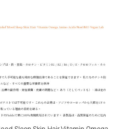
Relief Mood Sleep Skin Hair Vitamin Omega Amino Acids NonGMO Vegan Lab
プは、鉄、亜鉛、カロチン、ビタミンB1 / B2 / B6 / D / E、クロロフィル、カル
界で入手可能な最も純粋な麻抽出油であることを保証できます。 私たちのチンキ剤
イルなど、すべての重要な栄養素を保持
、治療の副作用、脊髄損傷、皮膚の問題など。 あり（そしてペットも）、油は他の
ボテストでは不可能です。 これらの企業は、アジアやヨーロッパから大麻を1ドル
を取っている理由の目的を破る。
ラドのFieldsで常に100％有機栽培されています。 各製品は、品質保証のために社内