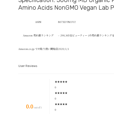
Specification:
500mg MD Organic Pu
Amino Acids NonGMO Vegan Lab P
ASIN
B07XDTM3YZ
Amazon 売れ筋ランキング
– 290,365位ビューティー (の売れ筋ランキング
Amazon.co.jp での取り扱い開始日
2020/1/1
User Reviews
★
★
★
★
★
0
★
★
★
★
★
0
★
★
★
★
★
0.0
out of 5
0