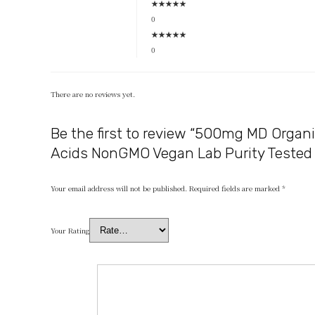
★
★
★
★
★
0
★
★
★
★
★
0
There are no reviews yet.
Be the first to review “500mg MD Organ
Acids NonGMO Vegan Lab Purity Tested
Your email address will not be published.
Required fields are marked
*
Your Rating