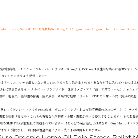
ufacturer%
,
%PRODUCT.有機栽培%
,
500mg MD Organic Pure Organic Hemp Oil Pain Stress 
有機麻抽出物; レモンジョイフレーバー。 チンキ1000 mgから1500 mgは慢性的な痛みに最適です。 ヘン
ビタミンやミネラルも提供します。
たちはすべてのバッチで最も少ない量のTHCさえも取り除きますので、あなたが手に入れているのは世
は他に類を見ません。 テルペン、フラボノイド、健康オメガ、アミノ酸、植物のエッセンシャルオ
緩和、吐き気、脳細胞の保護、脳の成長、効果的な睡眠サポート、PTSDの治療、不安と気分の問題
意してください。 アメリカの100％オーガニックヘンプ、および純度標準のためのサードパーティラ
毒素を吸収するため、これらの有害な化学物質、金属、毒素が体内に侵入することです。 その製品
ド州のGMP FDA承認施設で製造されています。 ほとんどの競合他社とは異なり、Our Hempはコロ
けます。 質問なし、30日間の返金保証により、失うものは何もありません！