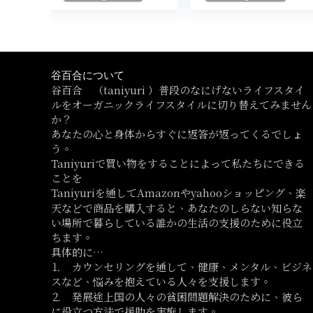
谷百合について
谷百合 （taniyuri ）普段のなにげないライフスタイ
ルをオーガニックライフスタイルに切り替えてみません
か？
あなたの心と身体からすぐに返答が返ってくるでしょ
う。
Taniyuriで買い物をすることによって私たちにできる
ことを
Taniyuriを通してAmazonやyahooショッピング、楽
天などで商品を購入すると、あなたのしらない知らな
い場所で暮らしている誰かの生活の支援のために役立
ちます。
具体的に…
⒈ カウンセリングを通して、健康、メンタル、ビジネ
スなど、悩みを抱えている人々を支援します。
⒉ 発展途上国の人々の貧困問題解決のために、彼ら
に役立つ方法で援助を実施します。