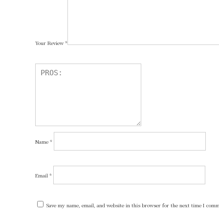
Your Review
*
Name
*
Email
*
Save my name, email, and website in this browser for the next time I com