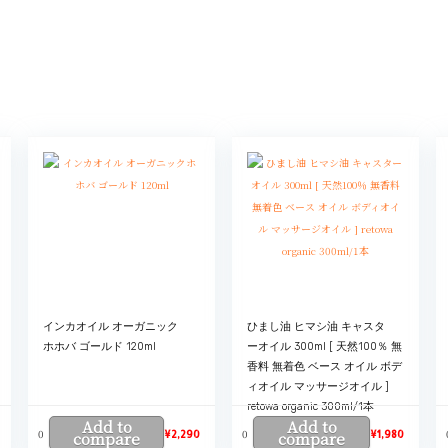
インカオイル オーガニック
ひまし油 ヒマシ油 キャスタ
ホホバ ゴールド 120ml
ーオイル 300ml [ 天然100％ 無
香料 無着色 ベース オイル ボデ
ィオイル マッサージオイル ]
retowa organic 300ml/1本
Add to
Add to
0
0
compare
¥
2,290
compare
¥
1,980