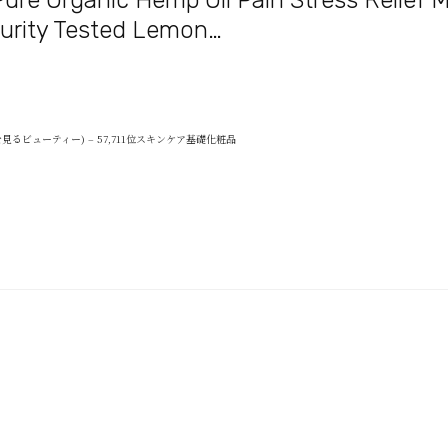
re Organic Hemp Oil Pain Stress Relief M
urity Tested Lemon…
を見るビューティー) – 57,711位スキンケア基礎化粧品