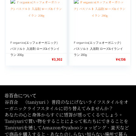
F organics(エッフェオーガニック)
F organics(エッフェオーガニック)
バスソルト 入浴剤 ローズ&イランイ
バスソルト 入浴剤 ローズ&イランイ
ラン 200g
ラン 200g
¥
3,302
¥
4,136
谷百合について
谷百合 （taniyuri ）普段のなにげないライフスタイルをオ
ーガニックライフスタイルに切り替えてみませんか？
あなたの心と身体からすぐに返答が返ってくるでしょう。
Taniyuriで買い物をすることによって私たちにできることを
Taniyuriを通してAmazonやyahooショッピング、楽天など
で商品を購入すると、あなたのしらない知らない場所で暮ら