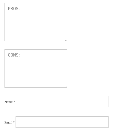
Name
*
Email
*