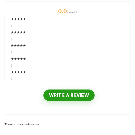
0.0
out of 5
★
★
★
★
★
0
★
★
★
★
★
0
★
★
★
★
★
0
★
★
★
★
★
0
★
★
★
★
★
0
WRITE A REVIEW
There are no reviews yet.