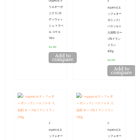
Organics(マ
F
リエオーガ
organics(エ
ニクス) ボ
ッフェオー
ディウォッ
ガニック)
シュ トラベ
バスソルト
ル コケエ
入浴剤 ロー
74ml
ズ&イラン
イラン
¥4,300
400g
Add to
compare
¥4,929
Add to
compare
F
F
organics(エ
organics(エ
ッフェオー
ッフェオー