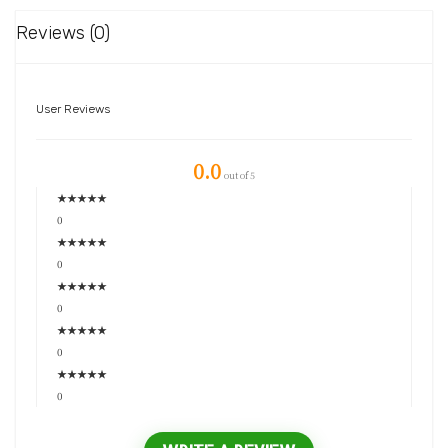
Reviews (0)
User Reviews
0.0
out of 5
★
★
★
★
★
0
★
★
★
★
★
0
★
★
★
★
★
0
★
★
★
★
★
0
★
★
★
★
★
0