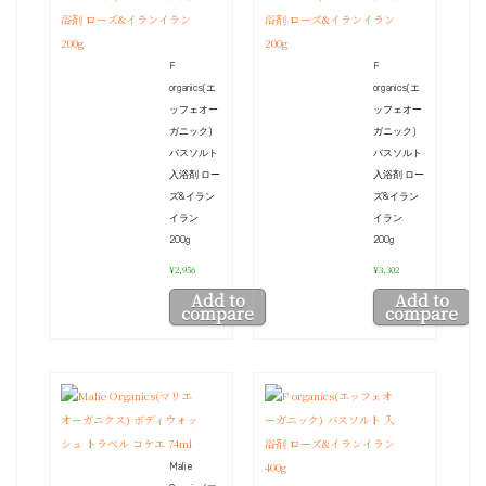
F
F
organics(エ
organics(エ
ッフェオー
ッフェオー
ガニック)
ガニック)
バスソルト
バスソルト
入浴剤 ロー
入浴剤 ロー
ズ&イラン
ズ&イラン
イラン
イラン
200g
200g
¥2,956
¥3,302
Add to
Add to
compare
compare
Malie