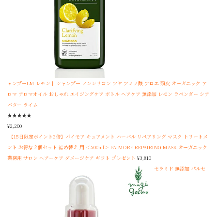
ャンプーLM レモン || シャンプー ノンシリコン ツヤ アミノ酸 アロエ 頭皮 オーガニック ア
ロマ アロマオイル おしゃれ エイジングケア ボトル ヘアケア 無添加 レモン ラベンダー シア
バター ライム
★
★
★
★
★
¥
2,200
【15日限定ポイント3倍】パイモア キュアメント ハーバル リペアリング マスク トリートメ
ント お得な２個セット 詰め替え 用 ＜500ml＞ PAIMORE REPAIRING MASK オーガニック
業務用 サロン ヘアーケア ダメージケア ギフト プレゼント
¥
3,810
セラミド 無添加 パルセ