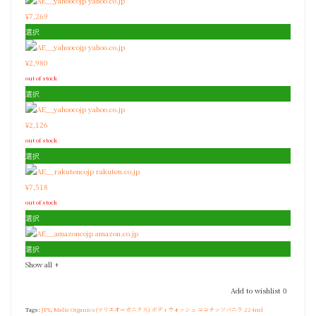
yahoo.co.jp
¥7,269
選択
yahoo.co.jp
¥2,980
out of stock
選択
yahoo.co.jp
¥2,126
out of stock
選択
rakuten.co.jp
¥7,518
out of stock
選択
amazon.co.jp
選択
Show all
+
Add to wishlist
0
Tags:
JPY
,
Malie Organics(マリエオーガニクス) ボディウォッシュ ココナッツバニラ 224ml