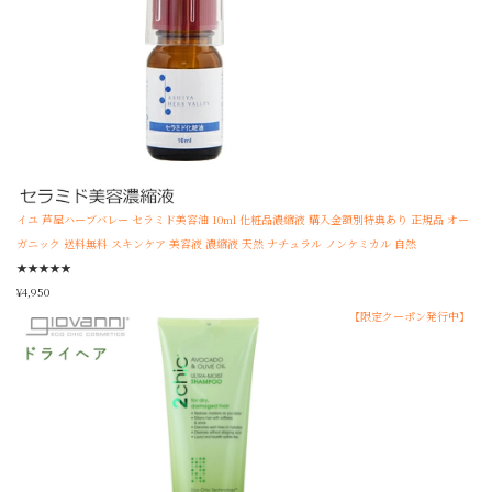
イユ 芦屋ハーブバレー セラミド美容油 10ml 化粧品濃縮液 購入金額別特典あり 正規品 オー
ガニック 送料無料 スキンケア 美容液 濃縮液 天然 ナチュラル ノンケミカル 自然
★
★
★
★
★
¥
4,950
【限定クーポン発行中】