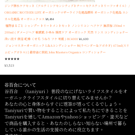
ジング保水ケアセット（アルテミシアセンシティブトナー×セクステットリーファオイル） /
ORGANIC MOTHER LIFE オーガニックマザーライフ化粧品原料 オーガニック化粧品 エシ
カル化粧品 オーガニックコス
¥
8,484
植物まるごと シャンプー トリートメントセット ノンシリコン ヘアケア 無添加 250ml +
200ml ( ダメージヘア 敏感肌 かゆみ 頭皮ケア オーガニック 天然 リンス コンディショナー
洗い流す 保湿 乾燥 くせ毛 うねり フケ 地肌 ) BC4000
¥
6,600
ジョンマスターオーガニック L＆Aコンディショナー N(ラベンダー＆アボカド) 473ml(スリ
ムビッグボトル) | 最安値に挑戦 John Masters Organics コンディショナー
★
★
★
★
★
¥
3,523
谷百合について
谷百合 （taniyuri ）普段のなにげないライフスタイルをオ
ーガニックライフスタイルに切り替えてみませんか？
あなたの心と身体からすぐに返答が返ってくるでしょう。
Taniyuriで買い物をすることによって私たちにできることを
Taniyuriを通してAmazonやyahooショッピング、楽天など
で商品を購入すると、あなたのしらない知らない場所で暮ら
している誰かの生活の支援のために役立ちます。