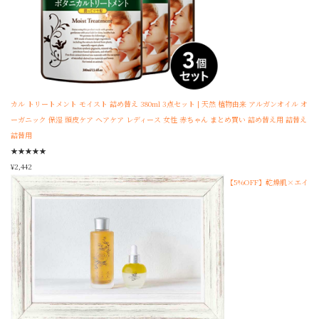
カル トリートメント モイスト 詰め替え 380ml 3点セット | 天然 植物由来 アルガンオイル オ
ーガニック 保湿 頭皮ケア ヘアケア レディース 女性 赤ちゃん まとめ買い 詰め替え用 詰替え
詰替用
★
★
★
★
★
¥
2,442
【5%OFF】乾燥肌×エイ