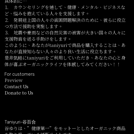
具体的に…
⒈ カウンセリングを通して、健康、メンタル、ビジネスな
ど、悩みを抱えている人々を支援します。
⒉ 発展途上国の人々の貧困問題解決のために、彼らに役立
つ方法で援助を実施します。
⒊ 地震や豪雨などの自然災害の被害が大きい国々の人々に
支援物資を送る手助けをします。
このように、あなたがtaniyuriで商品を購入することは、あ
なたが直接知らない人々のより良い生活に役立ちます。
是非気軽にtaniyuriをご利用していただき、あなたの心と身
体が喜ぶオーガニックライフを体感してみてください！！
For customers
Preview
Contact Us
Donate to Us
Taniyuri-谷百合
谷ゆりは、”健康第一”をモットーとしたオーガニック商品