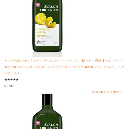
ャンプーLM レモン || シャンプー ノンシリコン ツヤ アミノ酸 アロエ 頭皮 オーガニック ア
ロマ アロマオイル おしゃれ エイジングケア ボトル ヘアケア 無添加 レモン ラベンダー シア
バター ライム
★
★
★
★
★
¥
2,200
AVALON ORGANICS シ