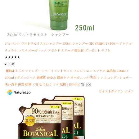
ジョバンニ ウルトラモイストシャンプー 250ml シャンプー GIOVANNI 18400 ヘアケア ナ
チュラル コスメ オーガニック アボカド オリーブ 誕生日 プレゼント ギフト
★
★
★
★
★
¥
1,328
植物まるごと シャンプー トリートメントセット ノンシリコン ヘアケア 無添加 250ml +
200ml ( ダメージヘア 敏感肌 かゆみ 頭皮ケア オーガニック 天然 リンス コンディショナー
洗い流す 保湿 乾燥 くせ毛 うねり フケ 地肌 ) BC4000
¥
6,600
モイストダイアン ボタニ