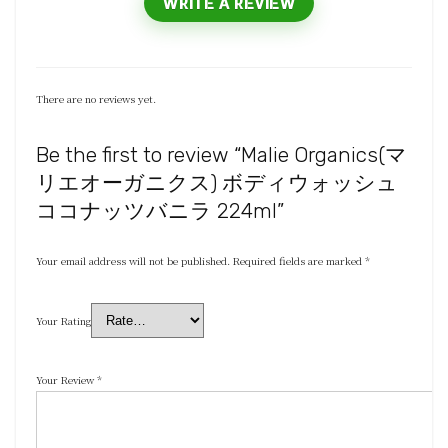
WRITE A REVIEW
There are no reviews yet.
Be the first to review “Malie Organics(マ
リエオーガニクス) ボディウォッシュ
ココナッツバニラ 224ml”
Your email address will not be published.
Required fields are marked
*
Your Rating
Your Review
*