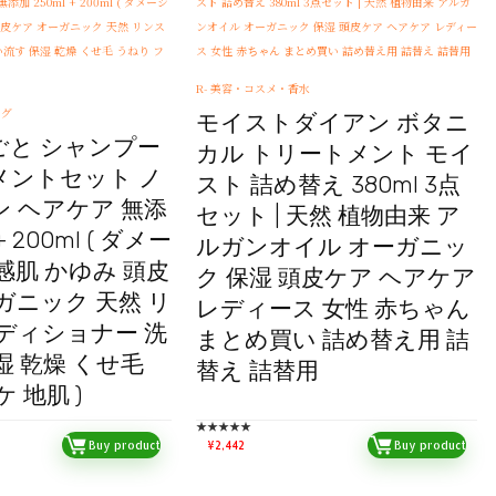
R- 美容・コスメ・香水
ング
モイストダイアン ボタニ
ごと シャンプー
カル トリートメント モイ
メントセット ノ
スト 詰め替え 380ml 3点
 ヘアケア 無添
セット | 天然 植物由来 ア
+ 200ml ( ダメー
ルガンオイル オーガニッ
感肌 かゆみ 頭皮
ク 保湿 頭皮ケア ヘアケア
ガニック 天然 リ
レディース 女性 赤ちゃん
ディショナー 洗
まとめ買い 詰め替え用 詰
湿 乾燥 くせ毛
替え 詰替用
 地肌 )
★
★
★
★
★
Buy product
¥
2,442
Buy product