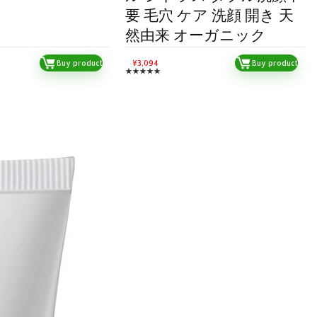
要 毛穴 ケア 洗顔 開き 天
然由来 オーガニック
Buy product
¥
3,094
Buy product
★
★
★
★
★