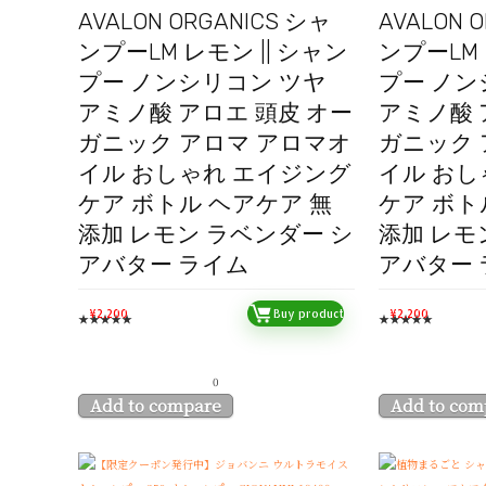
AVALON ORGANICS シャ
AVALON 
ンプーLM レモン || シャン
ンプーLM 
プー ノンシリコン ツヤ
プー ノン
アミノ酸 アロエ 頭皮 オー
アミノ酸 
ガニック アロマ アロマオ
ガニック 
イル おしゃれ エイジング
イル おし
ケア ボトル ヘアケア 無
ケア ボト
添加 レモン ラベンダー シ
添加 レモ
アバター ライム
アバター 
¥
2,200
Buy product
¥
2,200
★
★
★
★
★
★
★
★
★
★
0
Add to compare
Add to com