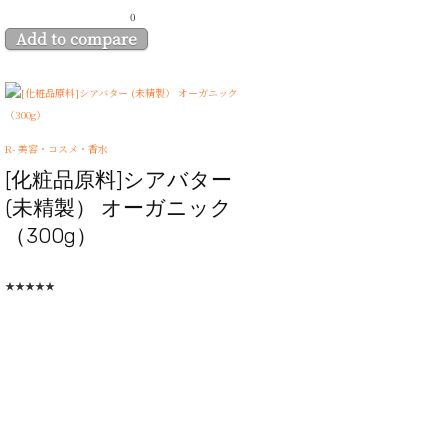
0
Add to compare
R- 美容・コスメ・香水
[化粧品原料]シアバター
(未精製） オーガニック
（300g）
★
★
★
★
★