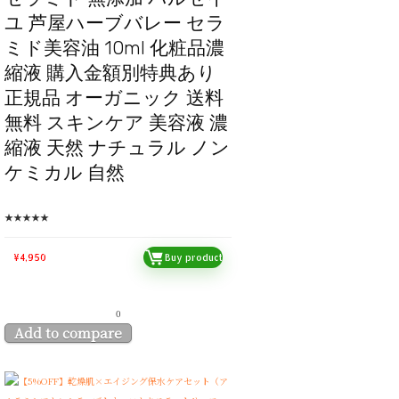
ユ 芦屋ハーブバレー セラ
ミド美容油 10ml 化粧品濃
縮液 購入金額別特典あり
正規品 オーガニック 送料
無料 スキンケア 美容液 濃
縮液 天然 ナチュラル ノン
ケミカル 自然
★
★
★
★
★
¥
4,950
Buy product
0
Add to compare