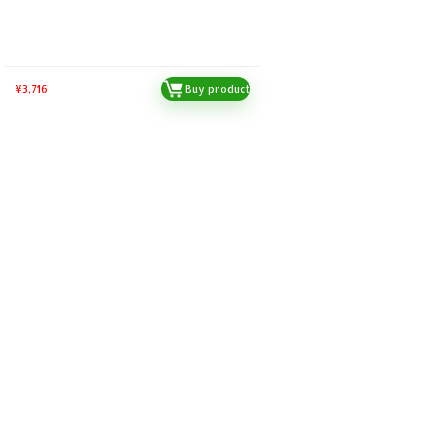
¥
3,716
Buy product