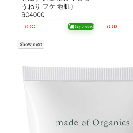
うねり フケ 地肌 )
BC4000
¥
6,600
Buy product
¥
3,523
Show next