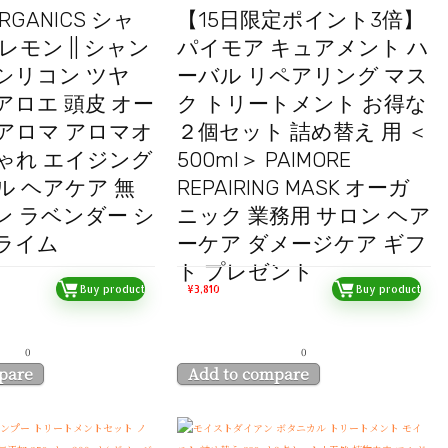
ORGANICS シャ
【15日限定ポイント3倍】
レモン || シャン
パイモア キュアメント ハ
シリコン ツヤ
ーバル リペアリング マス
アロエ 頭皮 オー
ク トリートメント お得な
アロマ アロマオ
２個セット 詰め替え 用 ＜
ゃれ エイジング
500ml＞ PAIMORE
ル ヘアケア 無
REPAIRING MASK オーガ
ン ラベンダー シ
ニック 業務用 サロン ヘア
ライム
ーケア ダメージケア ギフ
ト プレゼント
Buy product
¥
3,810
Buy product
0
0
pare
Add to compare