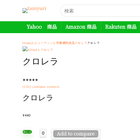
Yahoo 商品
Amazon 商品
Rakuten 商品
Home
A-ビューティー
A-栄養補助食品
クロレラ
クロレラ
クロレラ
★
★
★
★
★
(
1365
customer reviews)
クロレラ
¥
440
0
詳しく
Add to compare