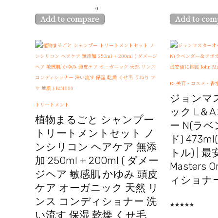
0
Add to compare
Add to com
R- 美容・コスメ・香
ジョンマ
トリートメント
ック L＆
植物まるごと シャンプー
ー N(ラ
トリートメントセット ノ
ド) 473
ンシリコン ヘアケア 無添
トル) | 
加 250ml + 200ml ( ダメー
Masters 
ジヘア 敏感肌 かゆみ 頭皮
ィショナ
ケア オーガニック 天然 リ
ンス コンディショナー 洗
★
★
★
★
★
い流す 保湿 乾燥 くせ毛