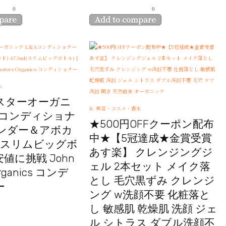
0
0
pare
Add to compare
水
スターオーガニ
R- 美容・コスメ・香水
Aコンディショナ
★500円OFFクーポン配布
ベンダー＆アボカ
中★【5冠達成★金賞受賞
ml(スリムビッグボ
あす楽】 クレンジングジ
最安値に挑戦 John
ェル 2本セット メイク落
Organics コンデ
とし 毛穴黒ずみ クレンジ
ー
ング w洗顔不要 化粧落と
し 敏感肌 乾燥肌 洗顔 ジェ
ル シトラス ダブル洗顔不