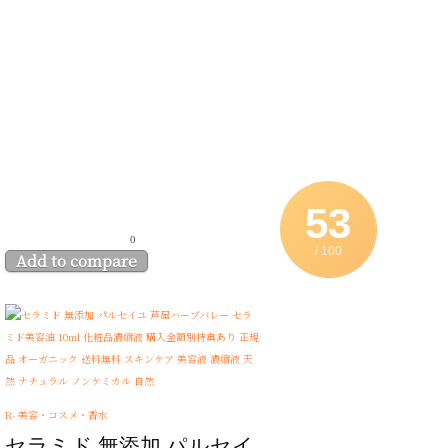
53
0
/ 100
Add to compare
R- 美容・コスメ・香水
セラミド 無添加 パルセイ