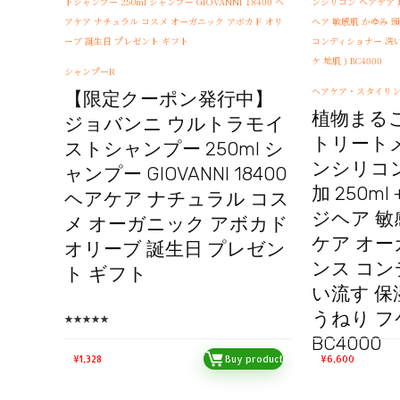
シャンプーR
ヘアケア・スタイリ
【限定クーポン発行中】
植物まる
ジョバンニ ウルトラモイ
トリート
ストシャンプー 250ml シ
ンシリコン
ャンプー GIOVANNI 18400
加 250ml 
ヘアケア ナチュラル コス
ジヘア 敏
メ オーガニック アボカド
ケア オー
オリーブ 誕生日 プレゼン
ンス コン
ト ギフト
い流す 保
うねり フケ
★
★
★
★
★
BC4000
¥
1,328
Buy product
¥
6,600